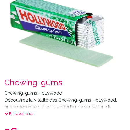
Chewing-gums
Chewing-gums Hollywood
Découvrez la vitalité des Chewing-gums Hollywood,
une expérience qui vous apporte une sensation de
fraîcheur qui dure. Chaque bouchée révèle des
En savoir plus
arômes mentholés ou fruités, créant une sensation
vivifiante en bouche. Que vous les utilisiez pour avoir