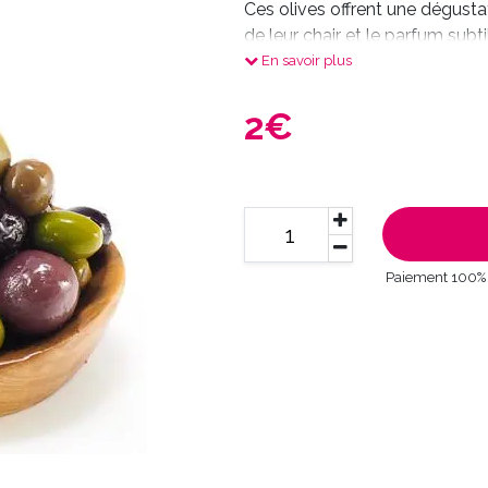
Ces olives offrent une dégusta
de leur chair et le parfum sub
apéritif, en accompagnement d
En savoir plus
une note de fraîcheur à vos pla
2€
Paiement 100% 