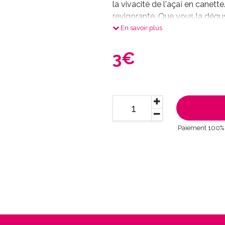
la vivacité de l'açaï en canett
revigorante. Que vous la dégu
accompagner vos moments de 
En savoir plus
journée, Red Bull Coco Açaí in
3€
Paiement 100% 